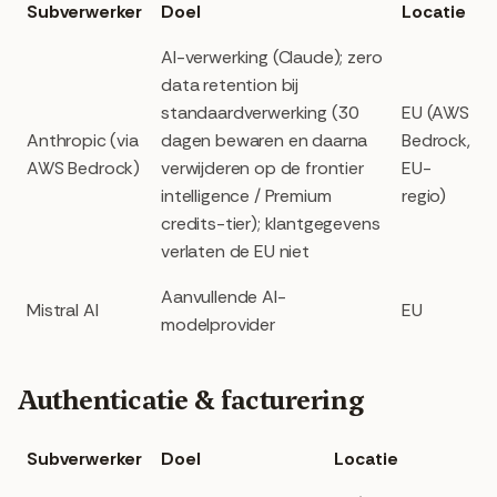
Subverwerker
Doel
Locatie
AI-verwerking (Claude); zero
data retention bij
standaardverwerking (30
EU (AWS
Anthropic (via
dagen bewaren en daarna
Bedrock,
AWS Bedrock)
verwijderen op de frontier
EU-
intelligence / Premium
regio)
credits-tier); klantgegevens
verlaten de EU niet
Aanvullende AI-
Mistral AI
EU
modelprovider
Authenticatie & facturering
Subverwerker
Doel
Locatie