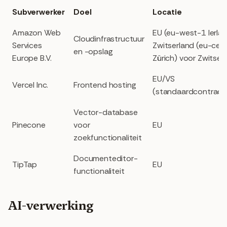
Subverwerker
Doel
Locatie
Amazon Web
EU (eu-west-1 Ierlan
Cloudinfrastructuur
Services
Zwitserland (eu-cen
en -opslag
Europe B.V.
Zürich) voor Zwitser
EU/VS
Vercel Inc.
Frontend hosting
(standaardcontract
Vector-database
Pinecone
voor
EU
zoekfunctionaliteit
Documenteditor-
TipTap
EU
functionaliteit
AI-verwerking